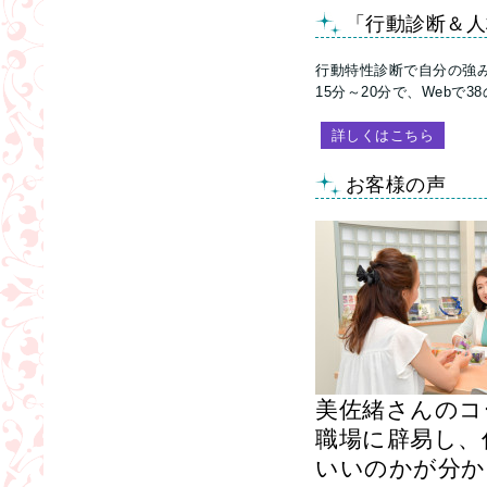
「行動診断＆人材
行動特性診断で自分の強
15分～20分で、Webで
詳しくはこちら
お客様の声
美佐緒さんのコ
職場に辟易し、
いいのかが分か