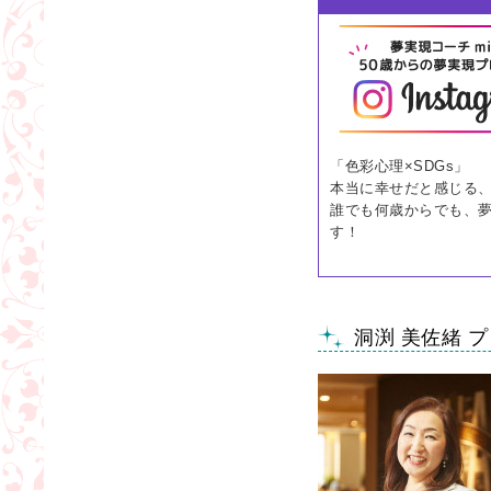
「色彩心理×SDGs」
本当に幸せだと感じる、あ
誰でも何歳からでも、
す！
洞渕 美佐緒 